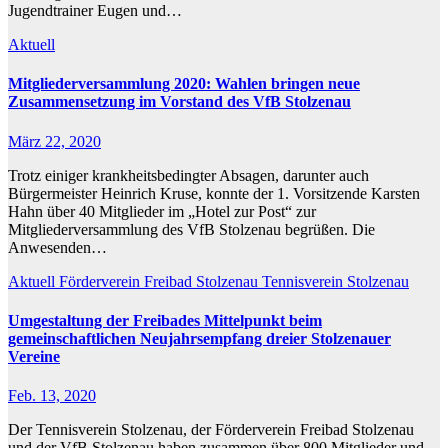
Jugendtrainer Eugen und…
Aktuell
Mitgliederversammlung 2020: Wahlen bringen neue
Zusammensetzung im Vorstand des VfB Stolzenau
März 22, 2020
Trotz einiger krankheitsbedingter Absagen, darunter auch
Bürgermeister Heinrich Kruse, konnte der 1. Vorsitzende Karsten
Hahn über 40 Mitglieder im „Hotel zur Post“ zur
Mitgliederversammlung des VfB Stolzenau begrüßen. Die
Anwesenden…
Aktuell
Förderverein Freibad Stolzenau
Tennisverein Stolzenau
Umgestaltung der Freibades Mittelpunkt beim
gemeinschaftlichen Neujahrsempfang dreier Stolzenauer
Vereine
Feb. 13, 2020
Der Tennisverein Stolzenau, der Förderverein Freibad Stolzenau
und der VfB Stolzenau haben zusammen über 800 Mitglieder und