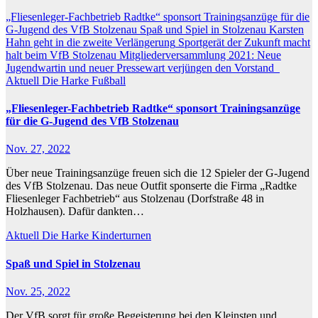
„Fliesenleger-Fachbetrieb Radtke“ sponsort Trainingsanzüge für die
G-Jugend des VfB Stolzenau
Spaß und Spiel in Stolzenau
Karsten
Hahn geht in die zweite Verlängerung
Sportgerät der Zukunft macht
halt beim VfB Stolzenau
Mitgliederversammlung 2021: Neue
Jugendwartin und neuer Pressewart verjüngen den Vorstand
Aktuell
Die Harke
Fußball
„Fliesenleger-Fachbetrieb Radtke“ sponsort Trainingsanzüge
für die G-Jugend des VfB Stolzenau
Nov. 27, 2022
Über neue Trainingsanzüge freuen sich die 12 Spieler der G-Jugend
des VfB Stolzenau. Das neue Outfit sponserte die Firma „Radtke
Fliesenleger Fachbetrieb“ aus Stolzenau (Dorfstraße 48 in
Holzhausen). Dafür dankten…
Aktuell
Die Harke
Kinderturnen
Spaß und Spiel in Stolzenau
Nov. 25, 2022
Der VfB sorgt für große Begeisterung bei den Kleinsten und